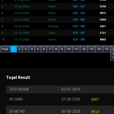
5
30 Jul 2026
Kamis
SGP - 551
3396
6
29 Jul 2026
Rabu
SGP - 550
8813
7
27 Jul 2026
Senin
SGP - 549
3064
8
26 Jul 2026
Minggu
SGP - 548
6431
9
25 Jul 2026
Sabtu
SGP - 547
5131
10
23 Jul 2026
Kamis
SGP - 546
8863
First
1
2
3
4
5
6
7
8
9
10
11
12
13
14
15
(
)
Togel Result
TOTO WUHAN
01-01-1970
HK SIANG
07-08-2026
8867
SG METRO
06-08-2026
8814