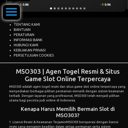
-1
0.96
-0.5
0.95
TENTANG KAMI
BANTUAN
PERATURAN
INFORMASI BANK
HUBUNGI KAMI
KEBIJAKAN PRIVASI
PERSETUJUAN COOKIES
MSO303 | Agen Togel Resmi & Situs
Game Slot Online Terpercaya
MSO303
adalah agen togel resmi dan situs game slot online terpercaya yang
menyediakan berbagai pilihan permainan menarik dengan sistem keamanan
terbaik. Dengan layanan yang profesional, MSO303 telah menjadi pilihan
utama bagi pecinta judi online di Indonesia.
Kenapa Harus Memilih Bermain Slot di
MSO303?
1. Lisensi Resmi & Keamanan TerjaminMSO303 beroperasi dengan lisensi
resmi yang menjamin keadilan dalam setiap permainan serta sistem