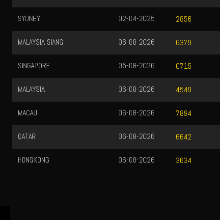
SYDNEY
02-04-2025
2856
MALAYSIA SIANG
06-08-2026
6379
SINGAPORE
05-08-2026
0715
MALAYSIA
06-08-2026
4549
MACAU
06-08-2026
7894
QATAR
06-08-2026
6642
HONGKONG
06-08-2026
3634