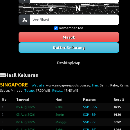
Remember Me
Masuk
Daftar Sekarang
Desktop
Wap
Hasil Keluaran
SINGAPORE
Website:
www.singaporepools.com.sg
, Hari:
Senin, Rabu, Kamis,
Sabtu, Minggu
, Tutup:
17:30 WIB
, Result:
17:45 WIB
No
Tanggal
Hari
Pasaran
Result
1
05 Aug 2026
Rabu
SGP - 555
0715
2
03 Aug 2026
Senin
SGP - 554
9120
3
02 Aug 2026
Minggu
SGP - 553
3052
4
01 Aug 2026
Sabtu
SGP - 552
5964