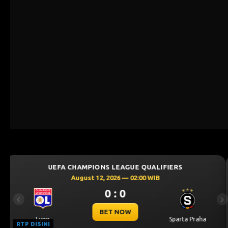
E QUALIFIERS
UEFA CHAMPIONS LEAGUE 
2:00 WIB
August 12, 2026 — 01:
0 : 0
Previous
Ne
BET NOW
Sparta Praha
SK Sturm Graz
RTP DISINI