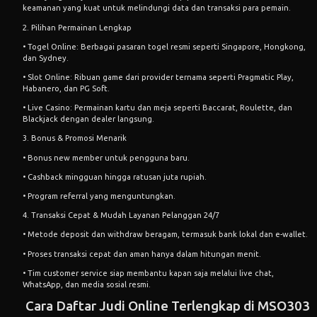
keamanan yang kuat untuk melindungi data dan transaksi para pemain.
2. Pilihan Permainan Lengkap
• Togel Online: Berbagai pasaran togel resmi seperti Singapore, Hongkong,
dan Sydney.
• Slot Online: Ribuan game dari provider ternama seperti Pragmatic Play,
Habanero, dan PG Soft.
• Live Casino: Permainan kartu dan meja seperti Baccarat, Roulette, dan
Blackjack dengan dealer langsung.
3. Bonus & Promosi Menarik
• Bonus new member untuk pengguna baru.
• Cashback mingguan hingga ratusan juta rupiah.
• Program referral yang menguntungkan.
4. Transaksi Cepat & Mudah Layanan Pelanggan 24/7
• Metode deposit dan withdraw beragam, termasuk bank lokal dan e-wallet.
• Proses transaksi cepat dan aman hanya dalam hitungan menit.
• Tim customer service siap membantu kapan saja melalui live chat,
WhatsApp, dan media sosial resmi.
Cara Daftar
Judi Online
Terlengkap di MSO303