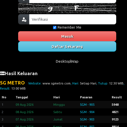
Remember Me
Masuk
Daftar Sekarang
Desktop
Wap
Hasil Keluaran
SG METRO
Website:
www.sgmetro.com
, Hari:
Setiap Hari
, Tutup:
12:30 WIB
,
Result:
13:00 WIB
No
Tanggal
Hari
Pasaran
Result
1
09 Aug 2026
Minggu
SGM - 905
5948
2
08 Aug 2026
Sabtu
SGM - 904
4821
3
07 Aug 2026
Jumat
SGM - 903
9123
4
06 Aug 2026
Kamis
SGM - 902
8814