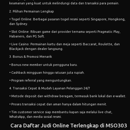
keamanan yang kuat untuk melindungi data dan transaksi para pemain.
2. Pilihan Permainan Lengkap
• Togel Online: Berbagai pasaran togel resmi seperti Singapore, Hongkong,
dan Sydney.
• Slot Online: Ribuan game dari provider ternama seperti Pragmatic Play,
Habanero, dan PG Soft.
• Live Casino: Permainan kartu dan meja seperti Baccarat, Roulette, dan
Blackjack dengan dealer langsung.
3. Bonus & Promosi Menarik
• Bonus new member untuk pengguna baru.
• Cashback mingguan hingga ratusan juta rupiah.
• Program referral yang menguntungkan.
4. Transaksi Cepat & Mudah Layanan Pelanggan 24/7
• Metode deposit dan withdraw beragam, termasuk bank lokal dan e-wallet.
• Proses transaksi cepat dan aman hanya dalam hitungan menit.
• Tim customer service siap membantu kapan saja melalui live chat,
WhatsApp, dan media sosial resmi.
Cara Daftar
Judi Online
Terlengkap di MSO303