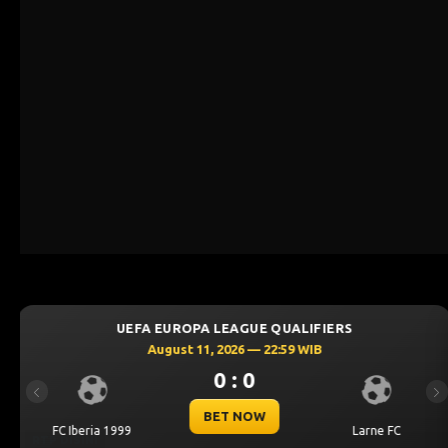
E QUALIFIERS
SPAIN LA LI
— 22:59 WIB
August 16, 2026 — 
0 : 0
Previous
Ne
OW
BET NOW
Larne FC
Sevilla
RTP DISINI