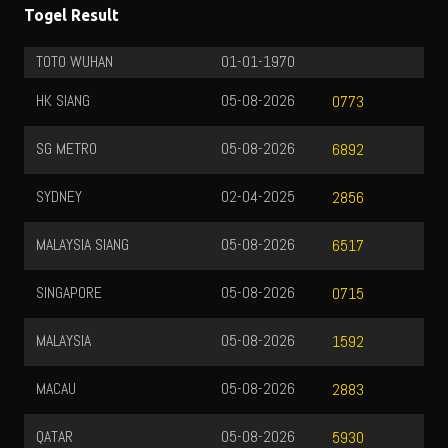
Togel Result
TOTO WUHAN
01-01-1970
HK SIANG
05-08-2026
0773
SG METRO
05-08-2026
6892
SYDNEY
02-04-2025
2856
MALAYSIA SIANG
05-08-2026
6517
SINGAPORE
05-08-2026
0715
MALAYSIA
05-08-2026
1592
MACAU
05-08-2026
2883
QATAR
05-08-2026
5930