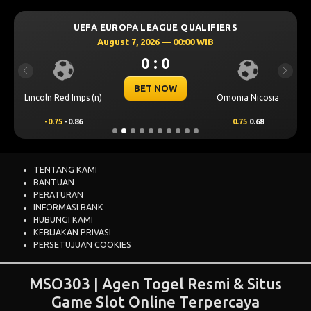
UEFA EUROPA LEAGUE QUALIFIERS
August 7, 2026 — 00:00 WIB
0 : 0
Previous
Next
BET NOW
Lincoln Red Imps (n)
Omonia Nicosia
-0.75
-0.86
0.75
0.68
TENTANG KAMI
BANTUAN
PERATURAN
INFORMASI BANK
HUBUNGI KAMI
KEBIJAKAN PRIVASI
PERSETUJUAN COOKIES
MSO303 | Agen Togel Resmi & Situs
Game Slot Online Terpercaya