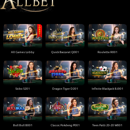
All Games Lobby
Quick Baccarat Q001
Roulette R001
Sicbo S201
Dragon Tiger D201
Infinite Blackjack BJ001
Bull Bull B001
Classic Pokdeng P001
Teen Patti 20-20 W001