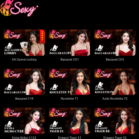
All Games Lobby
Baccarat C01
Baccarat C05
Baccarat C14
Roulette 71
Auto Roulette 72
Extra Sicbo C132
Dragon Tiger 31
Dragon Tiger 32