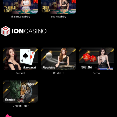
Thai HiLo Lobby
Sedie Lobby
Baccarat
Roulette
Sicbo
Dragon Tiger