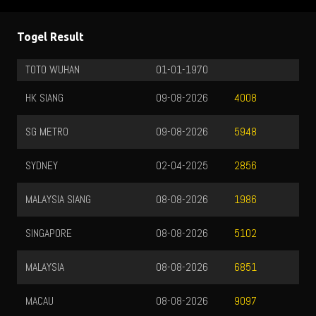
Togel Result
TOTO WUHAN
01-01-1970
HK SIANG
09-08-2026
4008
SG METRO
09-08-2026
5948
SYDNEY
02-04-2025
2856
MALAYSIA SIANG
08-08-2026
1986
SINGAPORE
08-08-2026
5102
MALAYSIA
08-08-2026
6851
MACAU
08-08-2026
9097