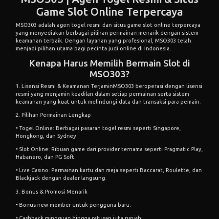
Game Slot Online Terpercaya
MSO303
adalah agen togel resmi dan situs game slot online terpercaya
yang menyediakan berbagai pilihan permainan menarik dengan sistem
keamanan terbaik. Dengan layanan yang profesional, MSO303 telah
menjadi pilihan utama bagi pecinta judi online di Indonesia.
Kenapa Harus Memilih Bermain Slot di
MSO303?
1. Lisensi Resmi & Keamanan TerjaminMSO303 beroperasi dengan lisensi
resmi yang menjamin keadilan dalam setiap permainan serta sistem
keamanan yang kuat untuk melindungi data dan transaksi para pemain.
2. Pilihan Permainan Lengkap
• Togel Online: Berbagai pasaran togel resmi seperti Singapore,
Hongkong, dan Sydney.
• Slot Online: Ribuan game dari provider ternama seperti Pragmatic Play,
Habanero, dan PG Soft.
• Live Casino: Permainan kartu dan meja seperti Baccarat, Roulette, dan
Blackjack dengan dealer langsung.
3. Bonus & Promosi Menarik
• Bonus new member untuk pengguna baru.
• Cashback mingguan hingga ratusan juta rupiah.