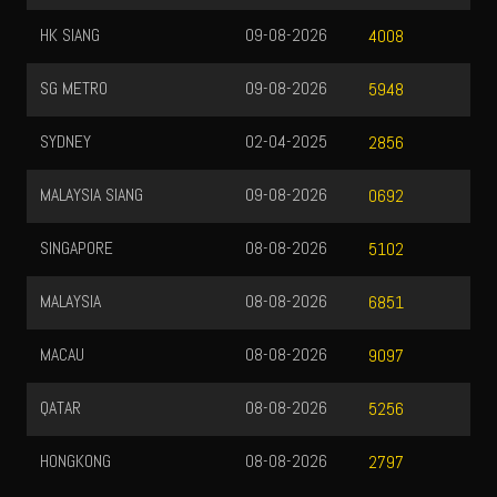
HK SIANG
09-08-2026
4008
SG METRO
09-08-2026
5948
SYDNEY
02-04-2025
2856
MALAYSIA SIANG
09-08-2026
0692
SINGAPORE
08-08-2026
5102
MALAYSIA
08-08-2026
6851
MACAU
08-08-2026
9097
QATAR
08-08-2026
5256
HONGKONG
08-08-2026
2797