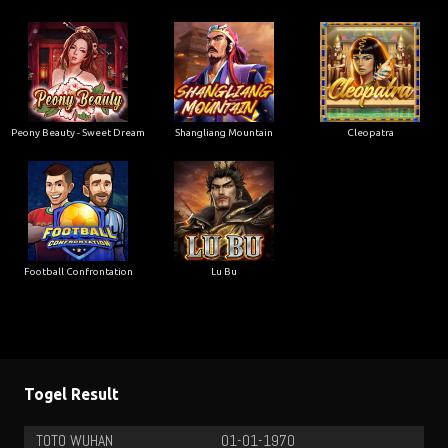
Peony Beauty - Sweet Dream
Shangliang Mountain
Cleopatra
Football Confrontation
Lu Bu
Togel Result
TOTO WUHAN
01-01-1970