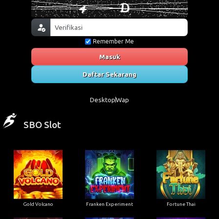
Remember Me
Masuk
Daftar Sekarang
Desktop
Wap
SBO Slot
Gold Volcano
Franken Experiment
Fortune Thai