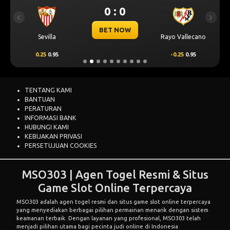
0 : 0
Previous
Next
BET NOW
Sevilla
Rayo Vallecano
0.25
0.95
-0.25
0.95
TENTANG KAMI
BANTUAN
PERATURAN
INFORMASI BANK
HUBUNGI KAMI
KEBIJAKAN PRIVASI
PERSETUJUAN COOKIES
MSO303 | Agen Togel Resmi & Situs
Game Slot Online Terpercaya
MSO303
adalah agen togel resmi dan situs game slot online terpercaya
yang menyediakan berbagai pilihan permainan menarik dengan sistem
keamanan terbaik. Dengan layanan yang profesional, MSO303 telah
menjadi pilihan utama bagi pecinta judi online di Indonesia.