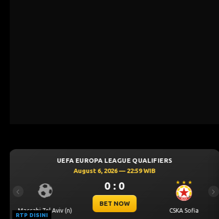
QUALIFIERS
UEFA EUROPA LEAGUE QU
:59 WIB
August 6, 2026 — 22:0
0 : 0
Previous
Ne
BET NOW
CSKA Sofia
KuPS
RTP DISINI