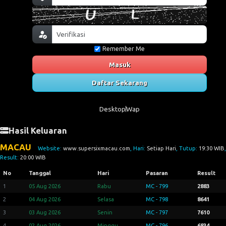
Remember Me
Masuk
Daftar Sekarang
Desktop
Wap
Hasil Keluaran
MACAU
Website:
www.supersixmacau.com
, Hari:
Setiap Hari
, Tutup:
19:30 WIB
,
Result:
20:00 WIB
No
Tanggal
Hari
Pasaran
Result
1
05 Aug 2026
Rabu
MC - 799
2883
2
04 Aug 2026
Selasa
MC - 798
8641
3
03 Aug 2026
Senin
MC - 797
7610
4
02 Aug 2026
Minggu
MC - 796
6834