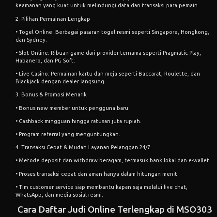
keamanan yang kuat untuk melindungi data dan transaksi para pemain.
2. Pilihan Permainan Lengkap
• Togel Online: Berbagai pasaran togel resmi seperti Singapore, Hongkong,
dan Sydney.
• Slot Online: Ribuan game dari provider ternama seperti Pragmatic Play,
Habanero, dan PG Soft.
• Live Casino: Permainan kartu dan meja seperti Baccarat, Roulette, dan
Blackjack dengan dealer langsung.
3. Bonus & Promosi Menarik
• Bonus new member untuk pengguna baru.
• Cashback mingguan hingga ratusan juta rupiah.
• Program referral yang menguntungkan.
4. Transaksi Cepat & Mudah Layanan Pelanggan 24/7
• Metode deposit dan withdraw beragam, termasuk bank lokal dan e-wallet.
• Proses transaksi cepat dan aman hanya dalam hitungan menit.
• Tim customer service siap membantu kapan saja melalui live chat,
WhatsApp, dan media sosial resmi.
Cara Daftar
Judi Online
Terlengkap di MSO303