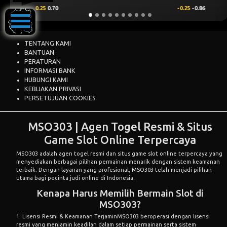
-0.25
-0.86
-0.25
0.94
TENTANG KAMI
BANTUAN
PERATURAN
INFORMASI BANK
HUBUNGI KAMI
KEBIJAKAN PRIVASI
PERSETUJUAN COOKIES
MSO303 | Agen Togel Resmi & Situs
Game Slot Online Terpercaya
MSO303
adalah agen togel resmi dan situs game slot online terpercaya yang
menyediakan berbagai pilihan permainan menarik dengan sistem keamanan
terbaik. Dengan layanan yang profesional, MSO303 telah menjadi pilihan
utama bagi pecinta judi online di Indonesia.
Kenapa Harus Memilih Bermain Slot di
MSO303?
1. Lisensi Resmi & Keamanan TerjaminMSO303 beroperasi dengan lisensi
resmi yang menjamin keadilan dalam setiap permainan serta sistem