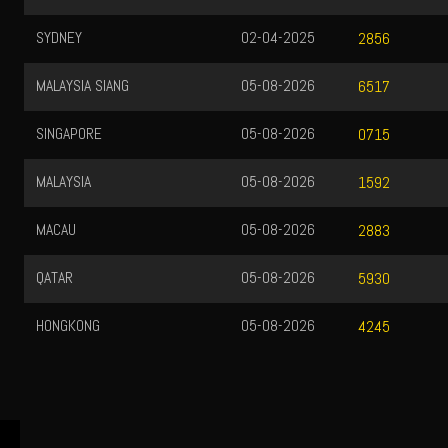
SYDNEY
02-04-2025
2856
MALAYSIA SIANG
05-08-2026
6517
SINGAPORE
05-08-2026
0715
MALAYSIA
05-08-2026
1592
MACAU
05-08-2026
2883
QATAR
05-08-2026
5930
HONGKONG
05-08-2026
4245