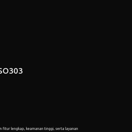
MSO303
fitur lengkap, keamanan tinggi, serta layanan