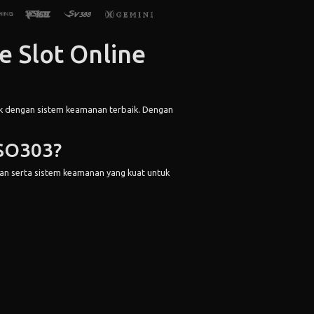
e Slot Online
ik dengan sistem keamanan terbaik. Dengan
MSO303?
an serta sistem keamanan yang kuat untuk