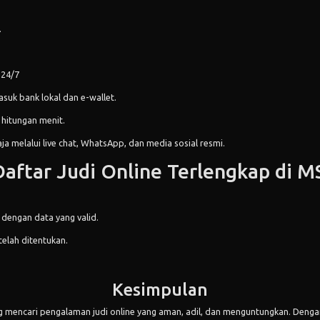
.
 24/7
uk bank lokal dan e-wallet.
 hitungan menit.
a melalui live chat, WhatsApp, dan media sosial resmi.
Daftar
Judi Online
Terlengkap di 
 dengan data yang valid.
telah ditentukan.
Kesimpulan
 mencari pengalaman judi online yang aman, adil, dan menguntungkan. Dengan 