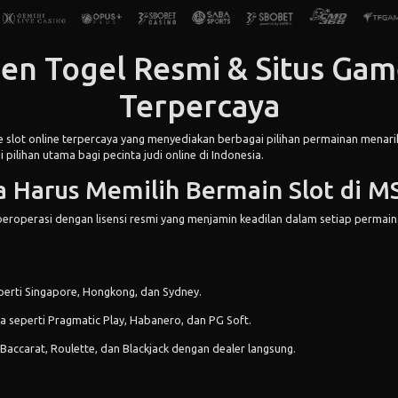
n Togel Resmi & Situs Gam
Terpercaya
e slot online terpercaya yang menyediakan berbagai pilihan permainan menar
pilihan utama bagi pecinta judi online di Indonesia.
 Harus Memilih Bermain Slot di 
roperasi dengan lisensi resmi yang menjamin keadilan dalam setiap permain
eperti Singapore, Hongkong, dan Sydney.
ma seperti Pragmatic Play, Habanero, dan PG Soft.
 Baccarat, Roulette, dan Blackjack dengan dealer langsung.