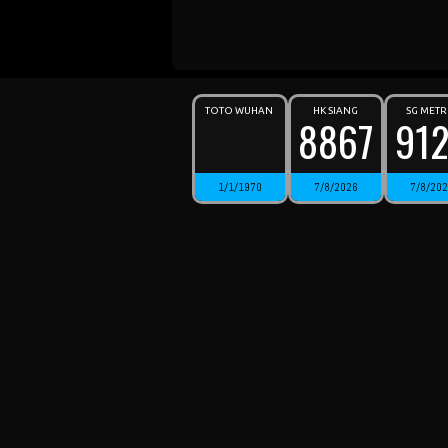
TOTO WUHAN
HK SIANG
SG MET
8867
91
1/1/1970
7/8/2026
7/8/20