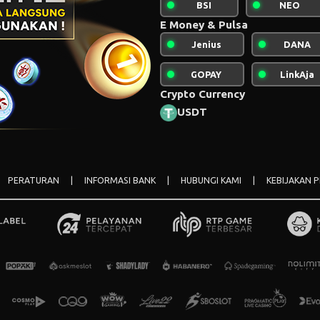
BSI
NEO
E Money & Pulsa
Jenius
DANA
GOPAY
LinkAja
Crypto Currency
USDT
PERATURAN
|
INFORMASI BANK
|
HUBUNGI KAMI
|
KEBIJAKAN P