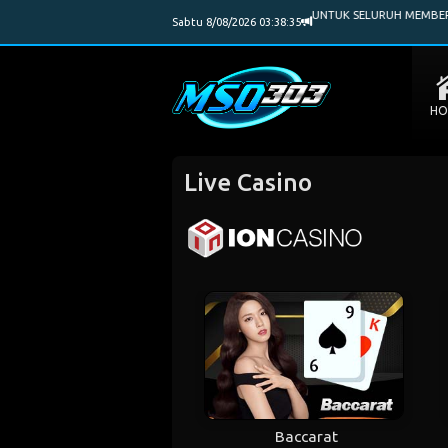
PERHATIAN: UNTUK SELURUH MEMBER SETI
Sabtu 8/08/2026 03:38:35
HO
Live Casino
Baccarat