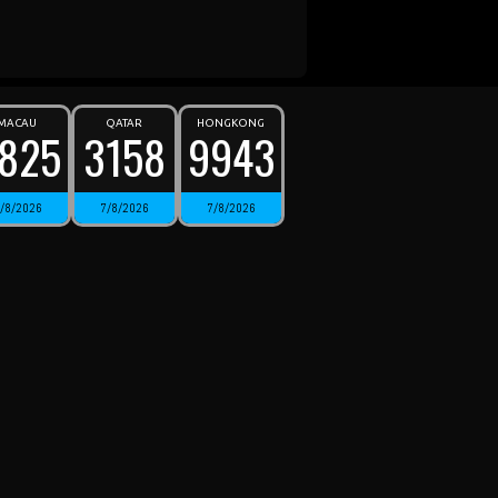
MACAU
QATAR
HONGKONG
825
3158
9943
/8/2026
7/8/2026
7/8/2026