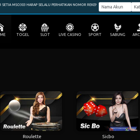
A MSO303 HARAP SELALU PERHATIKAN NOMOR REKENING TUJUAN DEPOSIT SEBELUM
ME
TOGEL
SLOT
LIVE CASINO
SPORT
SABUNG
ARC
nn***bq Berhasil Withdraw Rp 3.370.000,00
Roulette
Sicbo