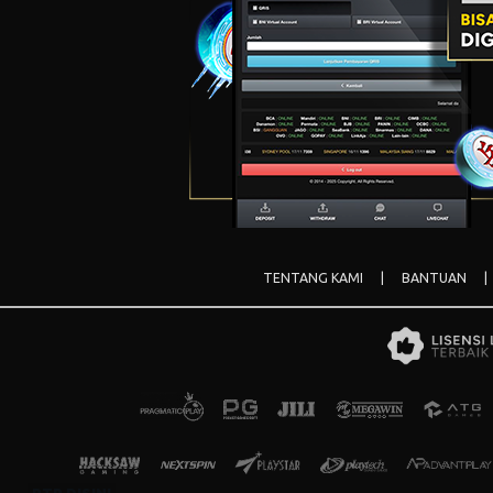
TENTANG KAMI
|
BANTUAN
|