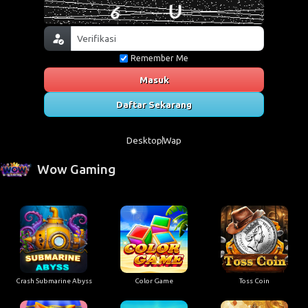
Remember Me
Masuk
Daftar Sekarang
Desktop
Wap
Wow Gaming
Crash Submarine Abyss
Color Game
Toss Coin