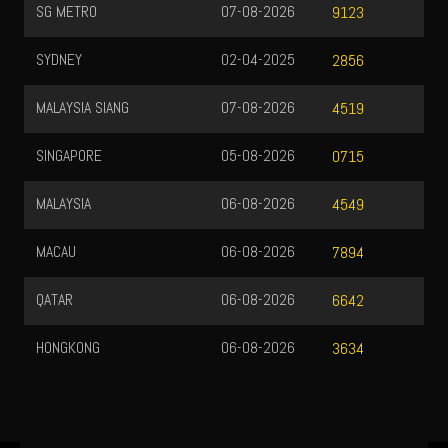
SG METRO
07-08-2026
9123
SYDNEY
02-04-2025
2856
MALAYSIA SIANG
07-08-2026
4519
SINGAPORE
05-08-2026
0715
MALAYSIA
06-08-2026
4549
MACAU
06-08-2026
7894
QATAR
06-08-2026
6642
HONGKONG
06-08-2026
3634