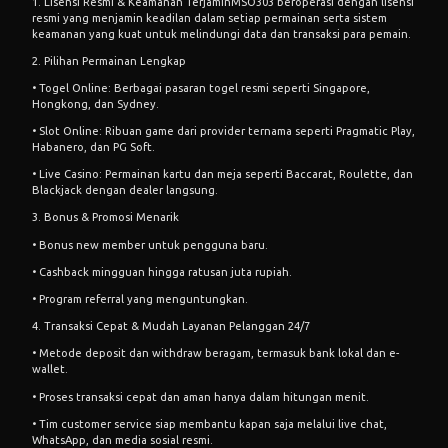
1. Lisensi Resmi & Keamanan TerjaminMSO303 beroperasi dengan lisensi
resmi yang menjamin keadilan dalam setiap permainan serta sistem
keamanan yang kuat untuk melindungi data dan transaksi para pemain.
2. Pilihan Permainan Lengkap
• Togel Online: Berbagai pasaran togel resmi seperti Singapore,
Hongkong, dan Sydney.
• Slot Online: Ribuan game dari provider ternama seperti Pragmatic Play,
Habanero, dan PG Soft.
• Live Casino: Permainan kartu dan meja seperti Baccarat, Roulette, dan
Blackjack dengan dealer langsung.
3. Bonus & Promosi Menarik
• Bonus new member untuk pengguna baru.
• Cashback mingguan hingga ratusan juta rupiah.
• Program referral yang menguntungkan.
4. Transaksi Cepat & Mudah Layanan Pelanggan 24/7
• Metode deposit dan withdraw beragam, termasuk bank lokal dan e-
wallet.
• Proses transaksi cepat dan aman hanya dalam hitungan menit.
• Tim customer service siap membantu kapan saja melalui live chat,
WhatsApp, dan media sosial resmi.